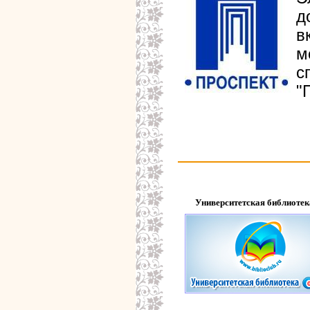
д
в
м
с
"
Университетская библиотек