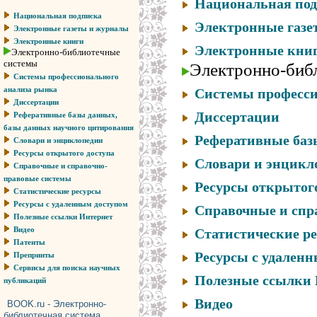
Национальная по
Национальная подписка
Электронные газе
Электронные газеты и журналы
Электронные книги
Электронные кни
Электронно-библиотечные
системы
Электронно-биб
Системы профессионального
анализа рынка
Системы професси
Диссертации
Диссертации
Реферативные базы данных,
базы данных научного цитирования
Реферативные баз
Словари и энциклопедии
Ресурсы открытого доступа
Словари и энцикл
Справочные и справочно-
правовые системы
Ресурсы открытог
Статистические ресурсы
Ресурсы с удаленным доступом
Справочные и спр
Полезные ссылки Интернет
Видео
Статистические р
Патенты
Ресурсы с удален
Препринты
Сервисы для поиска научных
Полезные ссылки 
публикаций
Видео
BOOK.ru - Электронно-
библиотечная система