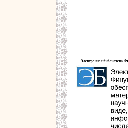
Электронная библиотека Фи
Элек
Фину
обе
мате
науч
виде
инфо
числ