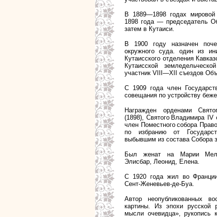
В 1889—1898 годах мировой 
1898 года — председатель Об
затем в Кутаиси.
В 1900 году назначен поче
окружного суда. один из ин
Кутаисского отделения Кавказ
Кутаисской земледельческо
участник VIII—XII съездов Об
С 1909 года член Государств
совещания по устройству беже
Награжден орденами Святог
(1898), Святого Владимира IV 
член Поместного собора Прав
по избранию от Государст
выбывшим из состава Собора 
Был женат на Марии Мели
Элисбар, Леонид, Елена.
С 1920 года жил во Франци
Сент-Женевьев-де-Буа.
Автор неопубликованных во
картины. Из эпохи русской 
мысли очевидца», рукопись 