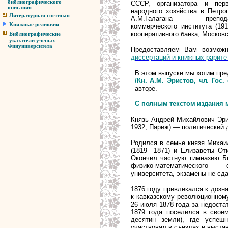
библиографического
СССР, организатора и перв
описания
народного хозяйства в Петрог
Литературная гостиная
А.М.Галагана - препода
Книжные реликвии
коммерческого института (19
кооперативного банка, Москов
Библиографические
указатели ученых
Финуниверситета
Предоставляем Вам возможн
диссертаций и книжных рарите
В этом выпуске мы хотим пре
/Кн. А.М. Эристов, чл. Гос. 
авторе.
С полным текстом издания 
Князь Андрей Михайлович Эрис
1932, Париж) — политический 
Родился в семье князя Михаи
(1819—1871) и Елизаветы От
Окончил частную гимназию Бы
физико-математического ф
университета, экзамены не сда
1876 году привлекался к дозн
к кавказскому революционном
26 июля 1878 года за недоста
1879 года поселился в свое
десятин земли), где успеш
участвовал в съездах и выстав