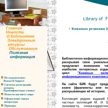
Главная
Книжные реликвии Б
Новости
О библиотеке
Электронные
ресурсы
Обслуживание
Полезная
информация
Библиотечно-информа
раскрывая свои уникаль
предлагает вниманию чи
наиболее интересных изда
цикл
"
Книжные рели
информационного комплекс
Исследователям:
Research Support
На сайте БИК будут пред
Системы регистрации
книги (фрагменты или по
авторов.
Идентификаторы ученых
раскрывающее её историю
.
Новости научного мира
Коллекция редких изданий
Оформление списка
частных коллекций М. И. Б
литературы
экономиста, члена-корресп
Примеры