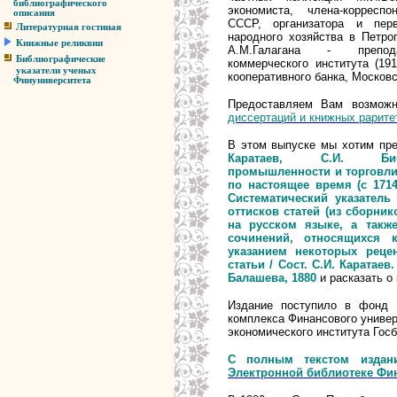
библиографического
экономиста, члена-корресп
описания
СССР, организатора и перв
Литературная гостиная
народного хозяйства в Петрог
Книжные реликвии
А.М.Галагана - препода
Библиографические
коммерческого института (19
указатели ученых
кооперативного банка, Москов
Финуниверситета
Предоставляем Вам возможн
диссертаций и книжных рарите
В этом выпуске мы хотим пре
Каратаев, С.И.
Б
промышленности и торговли 
по настоящее время (с 1714
Систематический указатель
оттисков статей (из сборнико
на русском языке, а такж
сочинений, относящихся 
указанием некоторых реце
статьи / Сост. С.И. Каратаев.
Балашева, 1880
и расказать о 
Издание поступило в фонд Б
комплекса Финансового универ
экономического института Гос
С полным текстом издан
Электронной библиотеке Фин