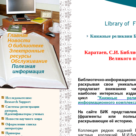
Главная
Книжные реликвии Б
Новости
О библиотеке
Электронные
Каратаев, С.И. Библ
ресурсы
Великого по
Обслуживание
Полезная
информация
Библиотечно-информа
раскрывая свои уникаль
предлагает вниманию чи
наиболее интересных изда
цикл
"
Книжные рели
Исследователям:
информационного комплекс
Research Support
Системы регистрации
авторов.
На сайте БИК представле
Идентификаторы ученых
(фрагменты или полн
Новости научного мира
раскрывающее её историю.
Оформление списка
литературы
Коллекция редких изданий
Примеры
частных коллекций М.И.Бо