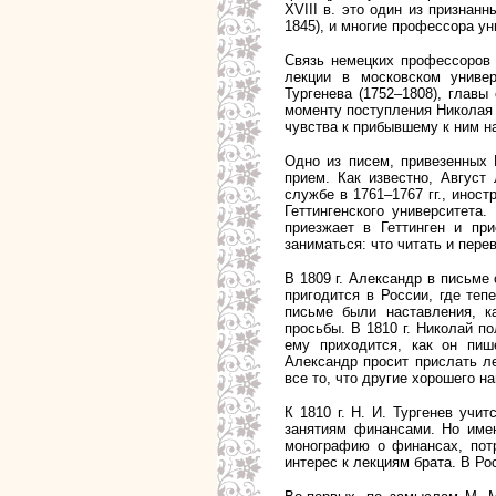
XVIII в. это один из признан
1845), и многие профессора у
Связь немецких профессоров 
лекции в московском универ
Тургенева (1752–1808), главы
моменту поступления Николая 
чувства к прибывшему к ним н
Одно из писем, привезенных
прием. Как известно, Август
службе в 1761–1767 гг., иност
Геттингенского университета
приезжает в Геттинген и пр
заниматься: что читать и пере
В 1809 г. Александр в письме
пригодится в России, где теп
письме были наставления, к
просьбы. В 1810 г. Николай п
ему приходится, как он пи
Александр просит прислать л
все то, что другие хорошего н
К 1810 г. Н. И. Тургенев учи
занятиям финансами. Но имен
монографию о финансах, пот
интерес к лекциям брата. В Р