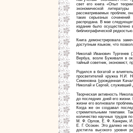
свет его книга «Опыт теори
экономической литературы
рассматриваемых проблем, он
таких серьезных сочинений
распродана. В мае следующего
издание было осуществлено в
библиографической редкостью
Книга демонстрировала заме
доступным языком, что позво
Николай Иванович Тургенев (
Вербуа, возле Буживаля в ок
тайный советник, экономист, пр
Родился в богатой и влиятел
просветителей кружка Н.И. Н
Семеновна (урожденная Качал
Николай и Сергей, служивший
Творческая активность Никола
до последних дней его жизни.
жизни его волновали проблемы
Когда же он создавал после
стремительными темпами. Так
количество научных трудов по
М. Ф. Орлов, Е. Ф. Канкрин, И.
Е. Г. Осокин. Это далеко не п
достигла высокого уровня р