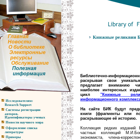
Главная
Книжные реликвии Б
Новости
О библиотеке
Электронные
ресурсы
Обслуживание
Полезная
информация
Библиотечно-информа
раскрывая свои уникаль
предлагает вниманию чи
наиболее интересных изда
цикл
"
Книжные рели
информационного комплекс
Исследователям:
Research Support
На сайте БИК будут пред
Системы регистрации
книги (фрагменты или по
авторов.
Идентификаторы ученых
раскрывающее её историю.
Новости научного мира
Коллекция редких изданий
Оформление списка
частных коллекций М.И.Бо
литературы
экономиста, члена-корресп
Примеры