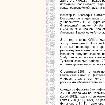
для этого и служат, прежде вс
источники раскрывают еще
западноевропейской науки, а т
Некоторые биографы считают
Возможно, речь идет лишь о р
университетом Н. И. Тургене
благородный пансион. Он был
(1733–1807) и Иваном Ивано
Антонович Прокопович-Антонас
Эти люди в конце XVIII в. бы
эпоху Екатерины II. Николай 
г. он был переведен в стар
рекомендованы начальством и
Иванович получил законченно
Ялбулганов во вступительной
Тургенев закончил пансион 2
истоков финансового права / п
С сентября 1807 г. он стал 
Гайма статистику, у Цветаев
университетах, в том числе и
российских образовательных з
Следуя за фактами биографии 
XVIII и начала XIX вв. Упомя
(1764–
1812), права – Лев Алек
Гейм (1758 (1759)–1821).
Образы
финансиста Н. И. Тургенева