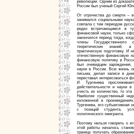
революции. Одним из доказате
России был ученый Сергей Юль
От отрочества до смерти – в
занимался социальными наука
совпала с тем периодом русск
редко встречающимся в т
финансовой науки, только сф
закончился период тогда, ког
члены Государственного 
теоретических знаний, а
практическую подготовку. И н
отечественную финансовую на
финансовую политику в Росси
был очевидцем зарождения,
науки в России. Всю жизнь о
письма, делал записи в днев
переставал интересоваться фи
И. Тургенева прослеживае
действительности и науки в
учесть их количество, то эта
Наиболее существенный недо
изложенной в произведениях
Тургенева, его субъективная 
с позиций студента, успе
политического эмигранта.
Поэтому нельзя говорить о ег
этой работы началось станов
границу получать образование