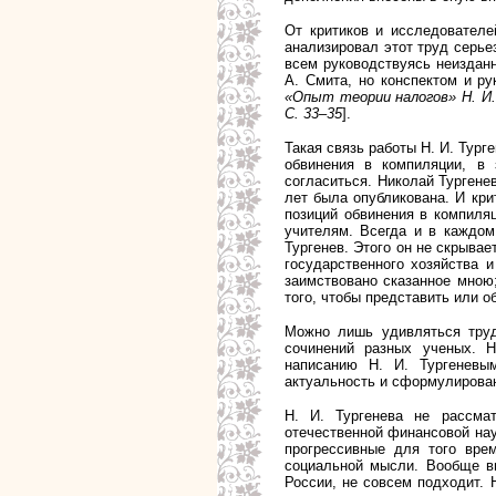
От критиков и исследователе
анализировал этот труд серьез
всем руководствуясь неиздан
А. Смита, но конспектом и р
«Опыт теории налогов»
Н. И
С. 33–35
].
Такая связь работы Н. И. Тург
обвинения в компиляции, в 
согласиться. Николай Тургене
лет была опубликована. И кри
позиций обвинения в компиля
учителям. Всегда и в каждом
Тургенев. Этого он не скрывае
государственного хозяйства и
заимствовано сказанное мною
того, чтобы представить или 
Можно лишь удивляться труд
сочинений разных ученых. Н
написанию Н. И. Тургеневы
актуальность и сформулирова
Н. И. Тургенева не рассма
отечественной финансовой нау
прогрессивные для того врем
социальной мысли.
Вообще в
России, не совсем подходит. 