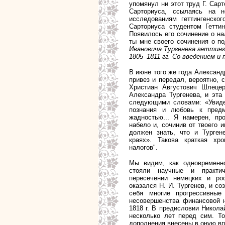
упомянул ни этот труд Г. Сарт
Сарториуса, ссылаясь на н
исследованиям геттингенско
Сарториуса студентом Гетти
Появилось его сочинение о на
ты мне своего сочинения о по
Ивановича Тургенева геттинге
1805–1811
гг. Со введением и 
В июне того же года Александр
привез и передал, вероятно, 
Христиан Августович Шлецер
Александра Тургенева, и эта
следующими словами: «Увиде
познания и любовь к пред
жадностью... Я намерен, пр
набело и, сочинив от твоего 
должен знать, что и Турген
краях». Такова краткая хр
налогов".
Мы видим, как одновременно
стояли научные и практи
пересечении немецких и рос
оказался Н. И. Тургенев, и со
себя многие прогрессивны
несовершенства финансовой н
1818 г. В предисловии Никола
несколько лет перед сим. Т
дополнения внесены в оную в