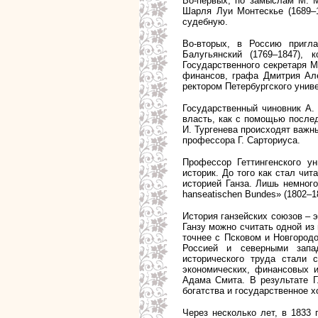
Во-первых, по замыслам М. М
Шарля Луи Монтескье (1689–1
судебную.
Во-вторых, в Россию пригл
Балугьянский (1769–1847),
Государственного секретаря 
финансов, графа Дмитрия Але
ректором Петербургского унив
Государственный чиновник А. 
власть, как с помощью после
И. Тургенева происходят важн
профессора Г. Сарториуса.
Профессор Геттингенского ун
историк. До того как стал чи
историей Ганза. Лишь немного
hanseatischen Bundes» (1802–1
История ганзейских союзов – э
Ганзу можно считать одной из
точнее с Псковом и Новгород
Россией и северными запад
исторического труда стали 
экономических, финансовых 
Адама Смита. В результате Г
богатства и государственное х
Через несколько лет, в 1833 