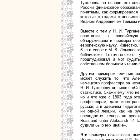
Тургенева на основе его соч
России финансовое образован
понятным, как формировался 
которые с годами становилис
Иваном Андреевичем Геймом и
Вместе с тем у Н. И. Турген
врастания в российскую
обнаруживаем и примеры оче
европейскую науку. Известно,
был в ссоре с М. В. Ломоносо
библиотеке Геттингенског
проштудировал и мог судить
собственном большом чтении р
Другим примером влияния ро
может служить то, что Але
немецкого профессора за незн
Н. И. Тургеневу он пишет: «С
статистике. Скажи ему, что не
но и что уже с 1803 года это
профессорам, даже иностранн
русски; а в здешнем Педагоги
ни одной лекции, как на ру
преподается теперь на русс
Russland unter Aleksandr I? 
судили бы о них иначе».
Эти примеры показывают высо
Время, в котором жил Н.И. Ту