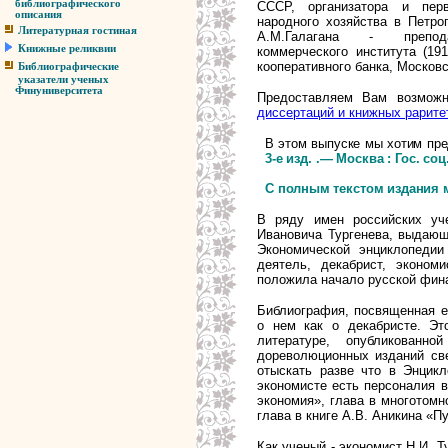
библиографического
СССР, организатора и перв
описания
народного хозяйства в Петрог
Литературная гостиная
А.М.Галагана - препода
Книжные реликвии
коммерческого института (19
кооперативного банка, Москов
Библиографические
указатели ученых
Финуниверситета
Предоставляем Вам возможн
диссертаций и книжных рарите
В этом выпуске мы хотим пре
3-е изд.
.— Москва : Гос. соц.
С полным текстом издания 
В ряду имен российских уч
Ивановича Тургенева, выдающ
Экономической энциклопедии
деятель, декабрист, эконом
положила начало русской фина
Библиография, посвященная е
о нем как о декабристе. Эт
литературе, опубликован
дореволюционных изданий св
отыскать разве что в Энцик
экономисте есть персоналия 
экономия», глава в многотомн
глава в книге А.В. Аникина «П
Как ученый - экономист Н.И. Ту