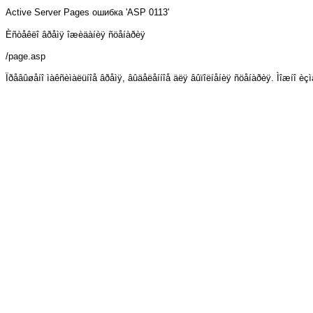
Active Server Pages
ошибка 'ASP 0113'
Èñòåêëî âðåìÿ îæèäàíèÿ ñöåíàðèÿ
/page.asp
Ïðåâûøåíî ìàêñèìàëüíîå âðåìÿ, âûäåëåííîå äëÿ âûïîëíåíèÿ ñöåíàðèÿ. Ìîæíî è