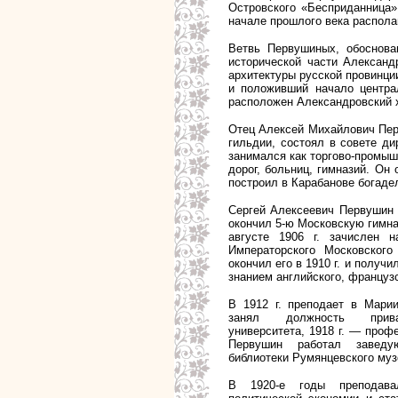
Островского «Бесприданница
начале прошлого века распол
Ветвь Первушиных, обоснова
исторической части Александ
архитектуры русской провинц
и положивший начало централ
расположен Александровский х
Отец Алексей Михайлович Перв
гильдии, состоял в совете д
занимался как торгово-промы
дорог, больниц, гимназий. Он
построил в Карабанове богаде
Сергей Алексеевич Первушин р
окончил 5-ю Московскую гимна
августе 1906 г. зачислен 
Императорского Московского
окончил его в 1910 г. и получ
знанием английского, французс
В 1912 г. преподает в Мари
занял должность приват
университета, 1918 г. — профе
Первушин работал завед
библиотеки Румянцевского муз
В 1920-е годы препода