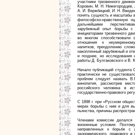
участники трезвенного движен
Коровин, М. Н. Нижегородцев, 
А. И. Вержбицкий, И. Н. Введе
понять сущность и масштабы а
философско-нравственную оц
дальнейшими перспектив
зарубежный опыт борьбы с 
инициаторами трезвенного дви
во многом способствовали 
отношения к неумеренном
напитков, преодолению слож
накопленный зарубежный и оте
и позднее, но исследования 
работы Д. Булгаковского и В. 
Начало публикаций студента С
практически не существовал
проблем следует назвать В.М
винопития, рассмотрев мес
российского человека в ис
государственно-правового рег
С 1898 г. при «Русском общес
мерах борьбы с ним и для вы
пьянства, причины распростра
Членами комиссии делался 
жизненные условия. Поэтом
направленных к борьбе с 
экономического, правового и