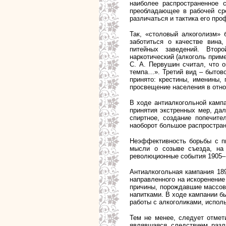
наиболее распространенное с
преобладающее в рабочей сре
различаться и тактика его про
Так, «столовый алкоголизм» 
заботиться о качестве вина,
питейных заведений. Втор
наркотический (алкоголь приме
С. А. Первушин считал, что 
темпа…». Третий вид – бытово
принято: крестины, именины,
просвещение населения в отно
В ходе антиалкогольной камп
принятия экстренных мер, да
спиртное, создание попечите
наоборот большое распростран
Неэффективность борьбы с пь
мысли о созыве съезда, на 
революционные события 1905–19
Антиалкогольная кампания 189
направленного на искоренение
причины, порождавшие массов
напитками. В ходе кампании б
работы с алкоголиками, испо
Тем не менее, следует отмет
являвшаяся следствием разл