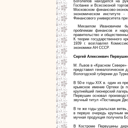
Боголепов находился на ру
Госбанке и Всесоюзной торго
Московском финансово-эконом
экономическом институте - 
Финансового университета при
Михаилом Ивановичем б
проблемам финансов и наро
правительство и общественные
К теории государственного кр
1939 г. возглавлял Комисси
экономики АН СССР.
Сергей Алексеевич Первушин 
М. Львов в «Красном Севере» 
представил генеалогическое д
Вологодской губернии до Турке
В 50-е годы XIX в. один из п
крымское имение Ортеки (в п
крупнейший пионерский лагерь
Первушин основал производст
звучный титул «Поставщик Дво
В те же годы уральская ветвь
в первую очередь крупным ме
мучная продукция получила Бо
В Костроме Первушины держ