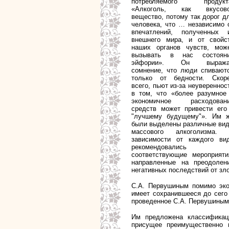
потребляемого продукт
«Алкоголь, как вкусов
вещество, потому так дорог д
человека, что … независимо 
впечатлений, полученных 
внешнего мира, и от свойс
наших органов чувств, мож
вызывать в нас состоян
эйфории». Он выража
сомнение, что люди спивают
только от бедности. Скор
всего, пьют из-за неувереннос
в том, что «более разумное
экономичное расходован
средств может привести его
"лучшему будущему"». Им 
были выделены различные ви
массового алкоголизма.
зависимости от каждого ви
рекомендовались
соответствующие мероприяти
направленные на преодолен
негативных последствий от зл
С.А. Первушиным помимо экон
имеет сохранившееся до сего 
проведенное С.А. Первушиным
Им предложена классификаци
присущее преимущественно 