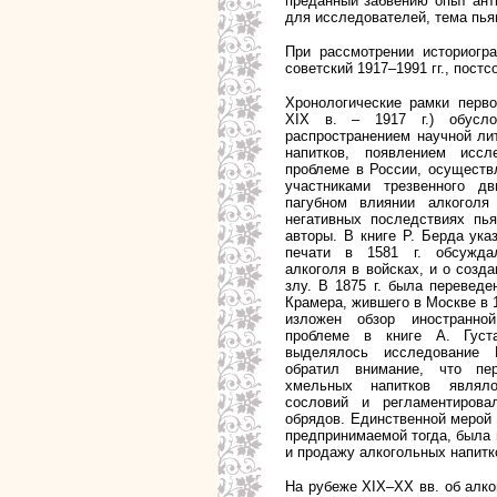
преданный забвению опыт ант
для исследователей, тема пья
При рассмотрении историогр
советский 1917–1991 гг., постс
Хронологические рамки перво
XIX в. – 1917 г.) обусло
распространением научной ли
напитков, появлением иссл
проблеме в России, осущест
участниками трезвенного д
пагубном влиянии алкоголя
негативных последствиях пь
авторы. В книге Р. Берда ука
печати в 1581 г. обсужда
алкоголя в войсках, и о созд
злу. В 1875 г. была переведе
Крамера, жившего в Москве в 1
изложен обзор иностранно
проблеме в книге А. Гус
выделялось исследование 
обратил внимание, что пер
хмельных напитков являл
сословий и регламентирова
обрядов. Единственной мерой 
предпринимаемой тогда, была 
и продажу алкогольных напитк
На рубеже XIX–XX вв. об алко