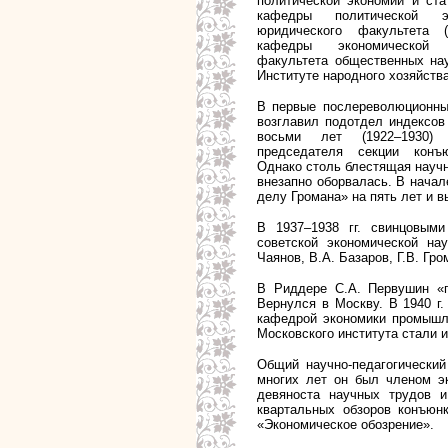
политической экономии и ст
кафедры политической э
юридического факультета (
кафедры экономической с
факультета общественных на
Институте народного хозяйства
В первые послереволюционны
возглавил подотдел индексов
восьми лет (1922–1930)
председателя секции конъ
Однако столь блестящая научн
внезапно оборвалась. В начал
делу Громана» на пять лет и 
В 1937–1938 гг. свинцовым
советской экономической нау
Чаянов, В.А. Базаров, Г.В. Гро
В Риддере С.А. Первушин «п
Вернулся в Москву. В 1940 г.
кафедрой экономики промышле
Московского института стали и
Общий научно-педагогический
многих лет он был членом э
девяноста научных трудов и
квартальных обзоров конъюнк
«Экономическое обозрение».