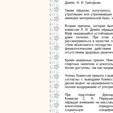
Дембо, Н. И. Григорьев.
Таким образом, получалось,
утративших или утрачивавших
имевших материальной базы, ч
Вторая причина, которая бы
комиссии Л. И. Дембо обраща
Миф оказавшийся устойчивым 
даже полезен. При этом и
рассматриваться в качестве л
«Чем объясняется господство 
физиологическим действием 
отсутствием здоровых развлеч
Кроме названных причин, Ниж
спиртных напитков и алкогол
более доступны, так как прода
Члены Комиссии пришли к выв
согласны с выводами Комисс
делая акцент на неуверенност
полное воздержание от употре
При подготовке Докла
Комисии С. А. Первуши
обращая внимание на массов
алкоголизм, определ
социальную специфик