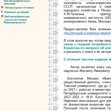
библиографического
экономиста, члена-корресп
описания
СССР, организатора и перв
Литературная гостиная
народного хозяйства в Петрог
Книжные реликвии
А.М.Галагана - препода
Библиографические
коммерческого института (19
указатели ученых
кооперативного банка, Москов
Финуниверситета
Предоставляем Вам возможн
диссертаций и книжных рарите
В этом выпуске мы хотим пре
связи с теорией потребност
Комиссии по вопросу об алкого
и расказать о книге и ее авторе
С полным текстом издания 
Автор посвятил книгу своем
надписью Михаилу Ивановичу 
Боголепов Михаил Ивано
общественный деятель, член-
Томский университет, где до 1
по 1917 г. работал в министе
Петербургском университете 
1917–1922 гг. М.И. Боголепо
Наркомат иностранных дел при
по финансовым вопросам при 
Польшей после окончания Гр