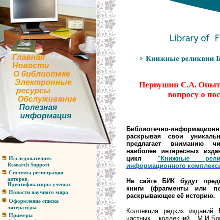
Главная
Книжные реликвии Б
Новости
О библиотеке
Электронные
Первушин С.А. Опыт 
ресурсы
вопросу о по
Обслуживание
Полезная
информация
Библиотечно-информа
раскрывая свои уникаль
предлагает вниманию чи
наиболее интересных изда
цикл
"
Книжные рели
Исследователям:
информационного комплекс
Research Support
Системы регистрации
авторов.
На сайте БИК будут пред
Идентификаторы ученых
книги (фрагменты или по
Новости научного мира
раскрывающее её историю.
Оформление списка
литературы
Коллекция редких изданий
Примеры
частных коллекций М.И.Бо