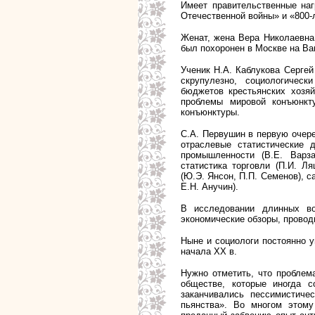
Имеет правительственные наг
Отечественной войны» и «800-
Женат, жена Вера Николаевна
был похоронен в Москве на Ва
Ученик Н.А. Каблукова Серге
скрупулезно, социологическ
бюджетов крестьянских хозя
проблемы мировой конъюнкт
конъюнктуры.
С.А. Первушин в первую очере
отраслевые статистические д
промышленности (В.Е. Варза
статистика торговли (П.И. Л
(Ю.Э. Янсон, П.П. Семенов), с
Е.Н. Анучин).
В исследовании длинных во
экономические обзоры, прово
Ныне и социологи постоянно 
начала ХХ в.
Нужно отметить, что проблем
обществе, которые иногда с
заканчивались пессимистиче
пьянства». Во многом этому 